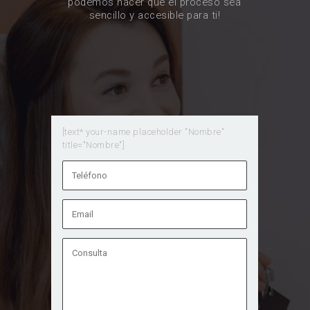
podemos hacer que el proceso sea
sencillo y accesible para ti!
[text* your-name placeholder "Nombre"
title="Nombre"]