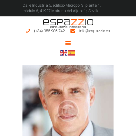
Calle Industria 5, edificio Metropol 3, planta 1,
módulo 6, 41927 Mairena del Aljarafe, Sevilla
ESPAZZIO INMOBILIARIA
(+34) 955 986 742
info@espazzio.es
INICIO
INMUEBLES
SERVICIOS
CONÓCENOS
CONTACTO