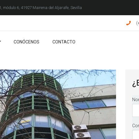
 1, módulo 6, 41927 Mairena del Aljarafe, Sevilla
CONÓCENOS
ESPAZZIO INMOBILIARIA
(
CONTACTO
CONÓCENOS
CONTACTO
¿
Nom
Cor