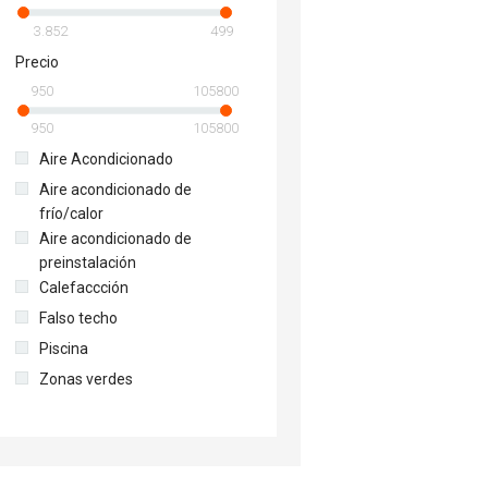
3.852
499
Precio
950
105800
950
105800
Aire Acondicionado
Aire acondicionado de
frío/calor
Aire acondicionado de
preinstalación
Calefaccción
Falso techo
Piscina
Zonas verdes