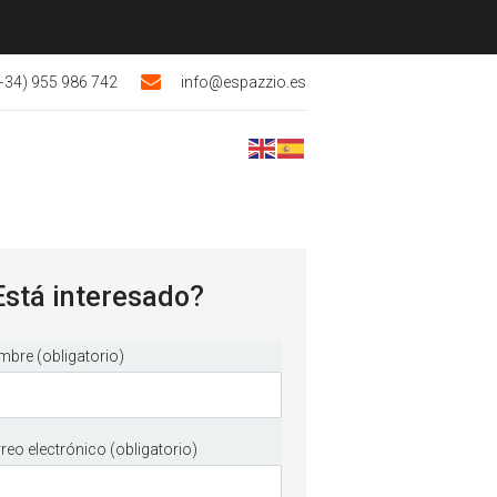
+34) 955 986 742
info@espazzio.es
Está interesado?
bre (obligatorio)
reo electrónico (obligatorio)