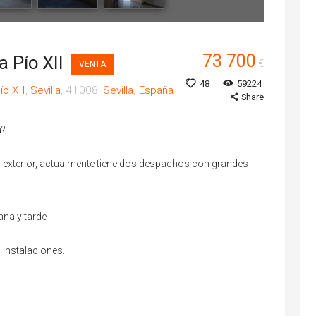
73 700
a Pío XII
€
VENTA
48
59224
ío XII
Sevilla
41008
Sevilla
España
Share
a?
, exterior, actualmente tiene dos despachos con grandes
ana y tarde
 instalaciones.