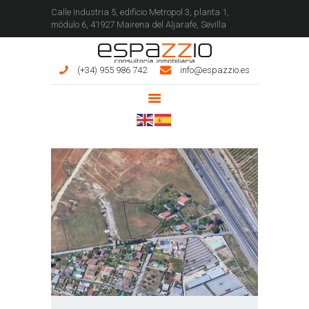
Calle Industria 5, edificio Metropol 3, planta 1,
módulo 6, 41927 Mairena del Aljarafe, Sevilla
ESPAZZIO INMOBILIARIA
(+34) 955 986 742
info@espazzio.es
INICIO
INMUEBLES
SERVICIOS
CONÓCENOS
CONTACTO