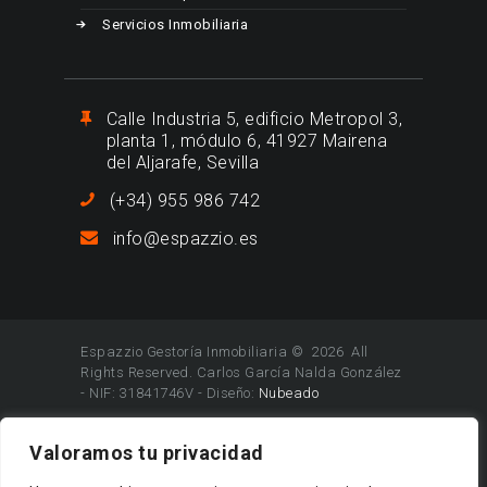
Servicios Inmobiliaria
Calle Industria 5, edificio Metropol 3,
planta 1, módulo 6, 41927 Mairena
del Aljarafe, Sevilla
(+34) 955 986 742
info@espazzio.es
Espazzio Gestoría Inmobiliaria © 2026 All
Rights Reserved. Carlos García Nalda González
- NIF: 31841746V - Diseño:
Nubeado
Valoramos tu privacidad