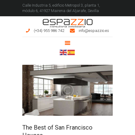
Calle Industria 5, edificio Metropol 3, planta 1,
módulo 6, 41927 Mairena del Aljarafe, Sevilla
ESPAZZIO INMOBILIARIA
(+34) 955 986 742
info@espazzio.es
INICIO
INMUEBLES
SERVICIOS
CONÓCENOS
CONTACTO
The Best of San Francisco