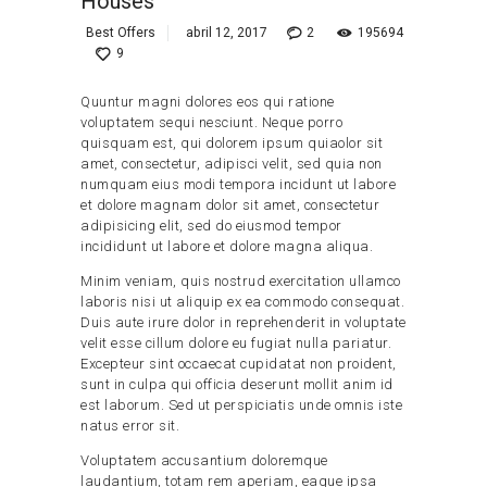
Houses
Best Offers
abril 12, 2017
2
195694
9
Quuntur magni dolores eos qui ratione
voluptatem sequi nesciunt. Neque porro
quisquam est, qui dolorem ipsum quiaolor sit
amet, consectetur, adipisci velit, sed quia non
numquam eius modi tempora incidunt ut labore
et dolore magnam dolor sit amet, consectetur
adipisicing elit, sed do eiusmod tempor
incididunt ut labore et dolore magna aliqua.
Minim veniam, quis nostrud exercitation ullamco
laboris nisi ut aliquip ex ea commodo consequat.
Duis aute irure dolor in reprehenderit in voluptate
velit esse cillum dolore eu fugiat nulla pariatur.
Excepteur sint occaecat cupidatat non proident,
sunt in culpa qui officia deserunt mollit anim id
est laborum. Sed ut perspiciatis unde omnis iste
natus error sit.
Voluptatem accusantium doloremque
laudantium, totam rem aperiam, eaque ipsa